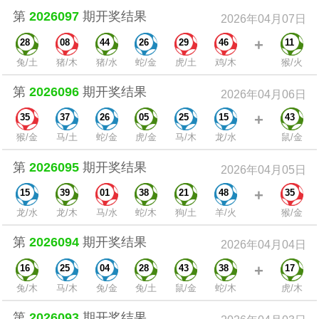
第
2026097
期开奖结果
2026年04月07日
+
28
08
44
26
29
46
11
兔/土
猪/木
猪/水
蛇/金
虎/土
鸡/木
猴/火
第
2026096
期开奖结果
2026年04月06日
+
35
37
26
05
25
15
43
猴/金
马/土
蛇/金
虎/金
马/木
龙/水
鼠/金
第
2026095
期开奖结果
2026年04月05日
+
15
39
01
38
21
48
35
龙/水
龙/木
马/水
蛇/木
狗/土
羊/火
猴/金
第
2026094
期开奖结果
2026年04月04日
+
16
25
04
28
43
38
17
兔/木
马/木
兔/金
兔/土
鼠/金
蛇/木
虎/木
第
2026093
期开奖结果