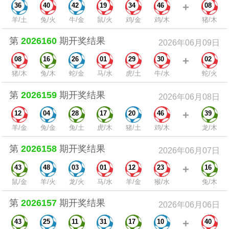
+
36
40
42
19
34
46
08
羊/土
兔/火
牛/金
鼠/火
鸡/金
鸡/木
猪/木
第
2026160
期开奖结果
2026年06月09日
+
08
16
26
01
29
30
02
猪/木
兔/木
蛇/金
马/水
虎/土
牛/水
蛇/火
第
2026159
期开奖结果
2026年06月08日
+
12
04
28
17
20
46
39
羊/金
兔/金
兔/土
虎/木
猪/土
鸡/木
龙/木
第
2026158
期开奖结果
2026年06月07日
+
43
48
03
01
12
23
16
鼠/金
羊/火
龙/火
马/水
羊/金
猴/水
兔/木
第
2026157
期开奖结果
2026年06月06日
+
43
25
11
31
17
10
40