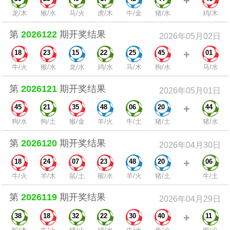
+
龙/木
猴/水
马/火
虎/木
牛/金
猪/水
鸡/木
第
2026122
期开奖结果
2026年05月02日
+
18
23
15
22
25
45
01
牛/火
猴/水
龙/水
鸡/水
马/木
狗/水
马/水
第
2026121
期开奖结果
2026年05月01日
+
45
21
35
48
06
20
44
狗/水
狗/土
猴/金
羊/火
牛/土
猪/土
猪/水
第
2026120
期开奖结果
2026年04月30日
+
18
24
07
23
48
20
06
牛/火
羊/木
鼠/土
猴/水
羊/火
猪/土
牛/土
第
2026119
期开奖结果
2026年04月29日
+
38
18
32
22
30
40
11