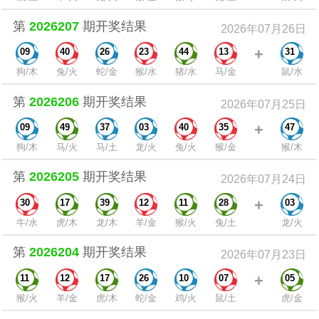
第
2026207
期开奖结果
2026年07月26日
+
09
40
26
23
44
13
31
狗/木
兔/火
蛇/金
猴/水
猪/水
马/金
鼠/水
第
2026206
期开奖结果
2026年07月25日
+
09
49
37
03
40
35
47
狗/木
马/火
马/土
龙/火
兔/火
猴/金
猴/木
第
2026205
期开奖结果
2026年07月24日
+
30
17
39
12
11
28
03
牛/水
虎/木
龙/木
羊/金
猴/火
兔/土
龙/火
第
2026204
期开奖结果
2026年07月23日
+
11
12
17
26
10
07
05
猴/火
羊/金
虎/木
蛇/金
鸡/火
鼠/土
虎/金