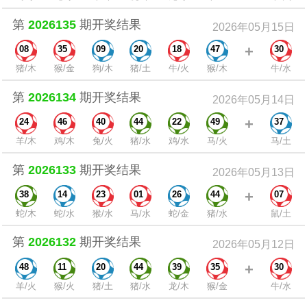
第
2026135
期开奖结果
2026年05月15日
+
08
35
09
20
18
47
30
猪/木
猴/金
狗/木
猪/土
牛/火
猴/木
牛/水
第
2026134
期开奖结果
2026年05月14日
+
24
46
40
44
22
49
37
羊/木
鸡/木
兔/火
猪/水
鸡/水
马/火
马/土
第
2026133
期开奖结果
2026年05月13日
+
38
14
23
01
26
44
07
蛇/木
蛇/水
猴/水
马/水
蛇/金
猪/水
鼠/土
第
2026132
期开奖结果
2026年05月12日
+
48
11
20
44
39
35
30
羊/火
猴/火
猪/土
猪/水
龙/木
猴/金
牛/水