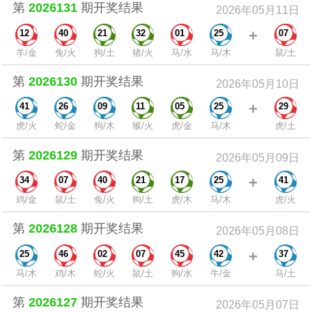
第
2026131
期开奖结果
2026年05月11日
+
12
40
21
32
01
25
07
羊/金
兔/火
狗/土
猪/火
马/水
马/木
鼠/土
第
2026130
期开奖结果
2026年05月10日
+
41
26
09
11
05
25
29
虎/火
蛇/金
狗/木
猴/火
虎/金
马/木
虎/土
第
2026129
期开奖结果
2026年05月09日
+
34
07
40
21
17
25
41
鸡/金
鼠/土
兔/火
狗/土
虎/木
马/木
虎/火
第
2026128
期开奖结果
2026年05月08日
+
25
46
02
07
45
42
37
马/木
鸡/木
蛇/火
鼠/土
狗/水
牛/金
马/土
第
2026127
期开奖结果
2026年05月07日