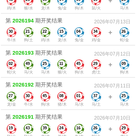
+
鸡/木
猴/水
龙/木
兔/金
狗/木
鼠/火
马/木
第
2026194
期开奖结果
2026年07月13日
+
30
21
22
15
04
34
26
牛/水
狗/土
鸡/水
龙/水
兔/金
鸡/金
蛇/金
第
2026193
期开奖结果
2026年07月12日
+
02
49
25
11
45
29
09
蛇/火
马/火
马/木
猴/火
狗/水
虎/土
狗/木
第
2026192
期开奖结果
2026年07月11日
+
27
30
45
08
01
37
25
龙/金
牛/水
狗/水
猪/木
马/水
马/土
马/木
第
2026191
期开奖结果
2026年07月10日
+
19
43
39
24
16
26
29