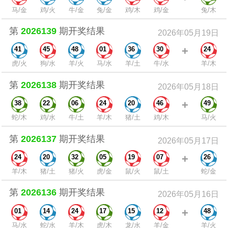
马/金
鸡/火
牛/金
兔/金
鸡/木
鸡/金
兔/木
第
2026139
期开奖结果
2026年05月19日
+
41
45
48
01
36
30
24
虎/火
狗/水
羊/火
马/水
羊/土
牛/水
羊/木
第
2026138
期开奖结果
2026年05月18日
+
38
22
06
24
20
46
49
蛇/木
鸡/水
牛/土
羊/木
猪/土
鸡/木
马/火
第
2026137
期开奖结果
2026年05月17日
+
24
20
32
05
19
07
26
羊/木
猪/土
猪/火
虎/金
鼠/火
鼠/土
蛇/金
第
2026136
期开奖结果
2026年05月16日
+
01
14
24
17
15
12
48
马/水
蛇/水
羊/木
虎/木
龙/水
羊/金
羊/火