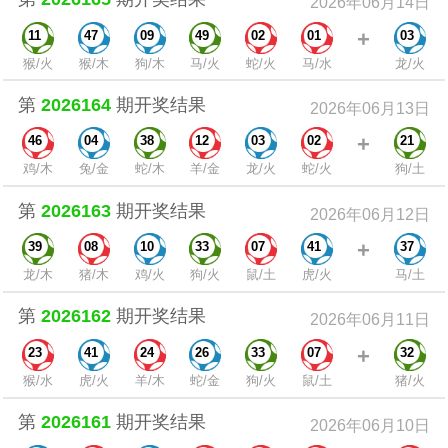
2026年06月14日
+
11
47
09
49
02
01
03
猴/火
猴/木
狗/木
马/火
蛇/火
马/水
龙/火
第
2026164
期开奖结果
2026年06月13日
+
46
04
38
12
03
02
21
鸡/木
兔/金
蛇/木
羊/金
龙/火
蛇/火
狗/土
第
2026163
期开奖结果
2026年06月12日
+
39
08
10
33
07
41
37
龙/木
猪/木
鸡/火
狗/火
鼠/土
虎/火
马/土
第
2026162
期开奖结果
2026年06月11日
+
23
41
24
26
33
07
32
猴/水
虎/火
羊/木
蛇/金
狗/火
鼠/土
猪/火
第
2026161
期开奖结果
2026年06月10日