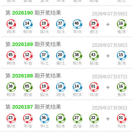
鼠/火
鼠/金
龙/木
羊/木
兔/木
蛇/金
虎/土
第
2026190
期开奖结果
2026年07月09日
+
46
14
19
37
48
29
16
鸡/木
蛇/水
鼠/火
马/土
羊/火
虎/土
兔/木
第
2026189
期开奖结果
2026年07月08日
+
45
12
37
20
38
43
15
狗/水
羊/金
马/土
猪/土
蛇/木
鼠/金
龙/水
第
2026188
期开奖结果
2026年07月07日
+
38
05
19
10
14
01
16
蛇/木
虎/金
鼠/火
鸡/火
蛇/水
马/水
兔/木
第
2026187
期开奖结果
2026年07月06日
+
23
12
36
38
27
22
01
猴/水
羊/金
羊/土
蛇/木
龙/金
鸡/水
马/水