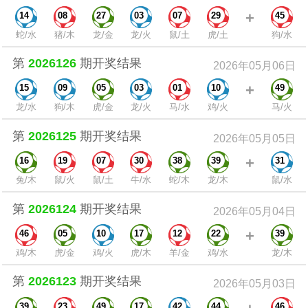
+
14
08
27
03
07
29
45
蛇/水
猪/木
龙/金
龙/火
鼠/土
虎/土
狗/水
第
2026126
期开奖结果
2026年05月06日
+
15
09
05
03
01
10
49
龙/水
狗/木
虎/金
龙/火
马/水
鸡/火
马/火
第
2026125
期开奖结果
2026年05月05日
+
16
19
07
30
38
39
31
兔/木
鼠/火
鼠/土
牛/水
蛇/木
龙/木
鼠/水
第
2026124
期开奖结果
2026年05月04日
+
46
05
10
17
12
22
39
鸡/木
虎/金
鸡/火
虎/木
羊/金
鸡/水
龙/木
第
2026123
期开奖结果
2026年05月03日
39
23
49
17
42
44
46