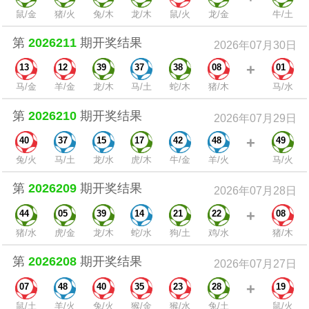
鼠/金
猪/火
兔/木
龙/木
鼠/火
龙/金
牛/土
第
2026211
期开奖结果
2026年07月30日
+
13
12
39
37
38
08
01
马/金
羊/金
龙/木
马/土
蛇/木
猪/木
马/水
第
2026210
期开奖结果
2026年07月29日
+
40
37
15
17
42
48
49
兔/火
马/土
龙/水
虎/木
牛/金
羊/火
马/火
第
2026209
期开奖结果
2026年07月28日
+
44
05
39
14
21
22
08
猪/水
虎/金
龙/木
蛇/水
狗/土
鸡/水
猪/木
第
2026208
期开奖结果
2026年07月27日
+
07
48
40
35
23
28
19
鼠/土
羊/火
兔/火
猴/金
猴/水
兔/土
鼠/火