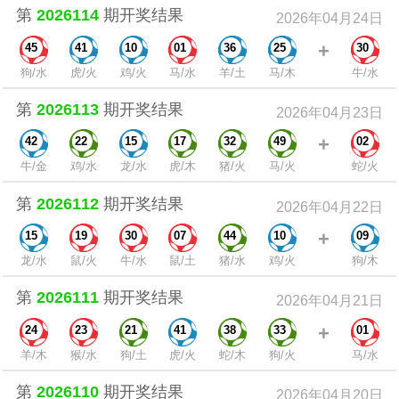
第
2026114
期开奖结果
2026年04月24日
+
45
41
10
01
36
25
30
狗/水
虎/火
鸡/火
马/水
羊/土
马/木
牛/水
第
2026113
期开奖结果
2026年04月23日
+
42
22
15
17
32
49
02
牛/金
鸡/水
龙/水
虎/木
猪/火
马/火
蛇/火
第
2026112
期开奖结果
2026年04月22日
+
15
19
30
07
44
10
09
龙/水
鼠/火
牛/水
鼠/土
猪/水
鸡/火
狗/木
第
2026111
期开奖结果
2026年04月21日
+
24
23
21
41
38
33
01
羊/木
猴/水
狗/土
虎/火
蛇/木
狗/火
马/水
第
2026110
期开奖结果
2026年04月20日