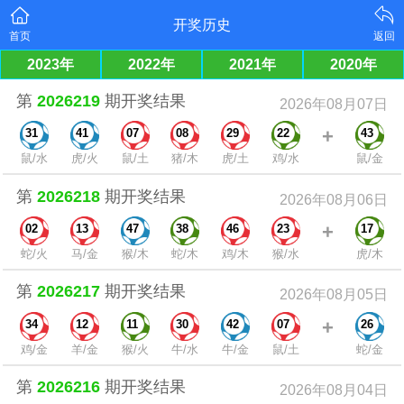
开奖历史
首页
返回
2023年
2022年
2021年
2020年
第
2026219
期开奖结果
2026年08月07日
+
31
41
07
08
29
22
43
鼠/水
虎/火
鼠/土
猪/木
虎/土
鸡/水
鼠/金
第
2026218
期开奖结果
2026年08月06日
+
02
13
47
38
46
23
17
蛇/火
马/金
猴/木
蛇/木
鸡/木
猴/水
虎/木
第
2026217
期开奖结果
2026年08月05日
+
34
12
11
30
42
07
26
鸡/金
羊/金
猴/火
牛/水
牛/金
鼠/土
蛇/金
第
2026216
期开奖结果
2026年08月04日