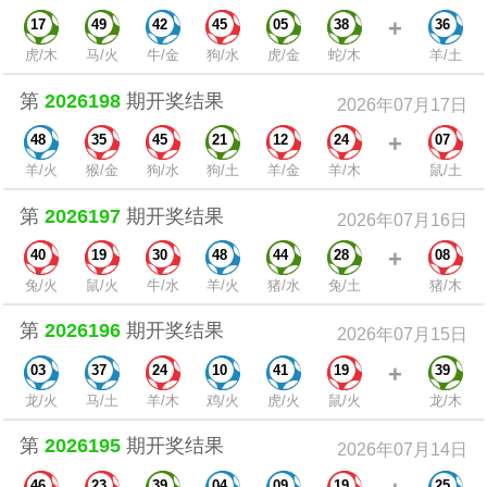
+
17
49
42
45
05
38
36
虎/木
马/火
牛/金
狗/水
虎/金
蛇/木
羊/土
第
2026198
期开奖结果
2026年07月17日
+
48
35
45
21
12
24
07
羊/火
猴/金
狗/水
狗/土
羊/金
羊/木
鼠/土
第
2026197
期开奖结果
2026年07月16日
+
40
19
30
48
44
28
08
兔/火
鼠/火
牛/水
羊/火
猪/水
兔/土
猪/木
第
2026196
期开奖结果
2026年07月15日
+
03
37
24
10
41
19
39
龙/火
马/土
羊/木
鸡/火
虎/火
鼠/火
龙/木
第
2026195
期开奖结果
2026年07月14日
46
23
39
04
09
19
25